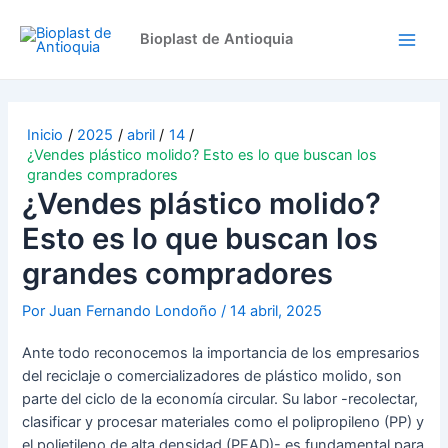
Ir
Navegación
Main
al
de
Bioplast de Antioquia
Men
contenido
entradas
Inicio
2025
abril
14
¿Vendes plástico molido? Esto es lo que buscan los
grandes compradores
¿Vendes plástico molido?
Esto es lo que buscan los
grandes compradores
Por
Juan Fernando Londoño
/
14 abril, 2025
Ante todo reconocemos la importancia de los empresarios
del reciclaje o comercializadores de plástico molido, son
parte del ciclo de la economía circular. Su labor -recolectar,
clasificar y procesar materiales como el polipropileno (PP) y
el polietileno de alta densidad (PEAD)- es fundamental para