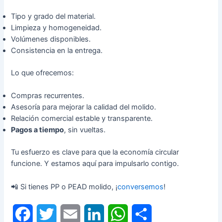
Tipo y grado del material.
Limpieza y homogeneidad.
Volúmenes disponibles.
Consistencia en la entrega.
Lo que ofrecemos:
Compras recurrentes.
Asesoría para mejorar la calidad del molido.
Relación comercial estable y transparente.
Pagos a tiempo
, sin vueltas.
Tu esfuerzo es clave para que la economía circular
funcione. Y estamos aquí para impulsarlo contigo.
📲 Si tienes PP o PEAD molido, ¡
conversemos
!
F
T
E
L
W
C