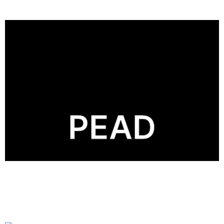
alta densidad soplado
Polietileno de alta densidad inyección Polietileno de
PEAD