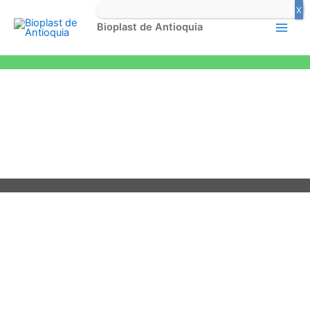
Ir
Main
al
Bioplast de Antioquia
Men
contenido