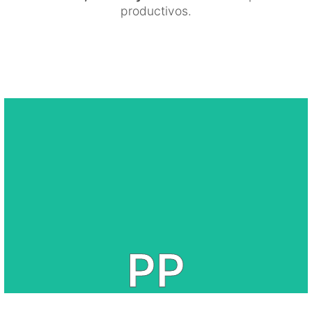
productivos.
copolímero inyección
Polipropileno homopolímero inyección Polipropileno
PP