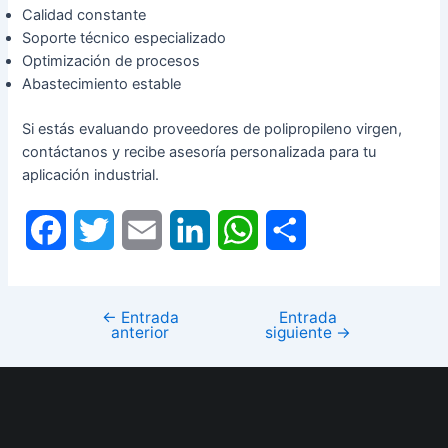
Calidad constante
Soporte técnico especializado
Optimización de procesos
Abastecimiento estable
Si estás evaluando proveedores de polipropileno virgen,
contáctanos y recibe asesoría personalizada para tu
aplicación industrial.
F
T
E
L
W
C
a
w
m
i
h
o
c
i
a
n
a
m
←
Entrada
Entrada
anterior
siguiente
→
e
t
i
k
t
p
b
t
l
e
s
a
o
e
d
A
r