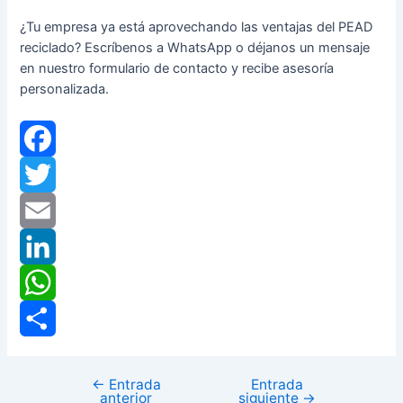
¿Tu empresa ya está aprovechando las ventajas del PEAD
reciclado? Escríbenos a WhatsApp o déjanos un mensaje
en nuestro formulario de contacto y recibe asesoría
personalizada.
F
a
T
c
w
E
e
i
m
L
b
t
a
i
W
o
t
i
n
h
C
←
Entrada
Entrada
o
e
l
k
a
o
anterior
siguiente
→