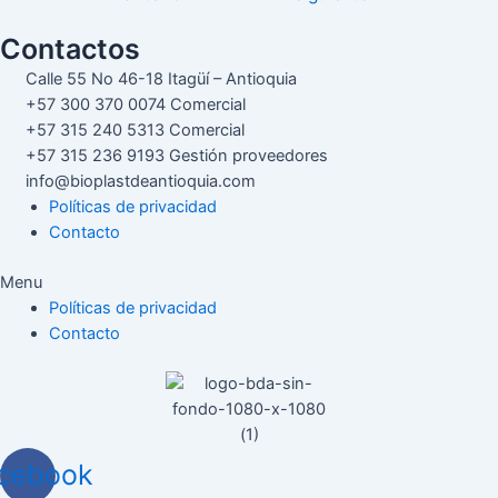
k
r
e
t
m
Contactos
d
s
p
Calle 55 No 46-18 Itagüí – Antioquia
+57 300 370 0074 Comercial
I
A
a
+57 315 240 5313 Comercial
+57 315 236 9193 Gestión proveedores
n
p
r
info@bioplastdeantioquia.com
p
t
Políticas de privacidad
Contacto
i
Menu
r
Políticas de privacidad
Contacto
cebook