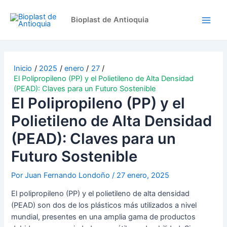
Ir
Navegación
Main
al
de
Bioplast de Antioquia
Men
contenido
entradas
Inicio
2025
enero
27
El Polipropileno (PP) y el Polietileno de Alta Densidad
(PEAD): Claves para un Futuro Sostenible
El Polipropileno (PP) y el
Polietileno de Alta Densidad
(PEAD): Claves para un
Futuro Sostenible
Por
Juan Fernando Londoño
/
27 enero, 2025
El polipropileno (PP) y el polietileno de alta densidad
(PEAD) son dos de los plásticos más utilizados a nivel
mundial, presentes en una amplia gama de productos