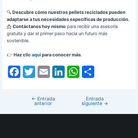
🔍
Descubre cómo nuestros pellets reciclados pueden
adaptarse a tus necesidades específicas de producción
.
📩
Contáctanos hoy mismo
para recibir una asesoría
gratuita y dar el primer paso hacia un futuro más
sostenible.
👉
Haz clic
aquí
para conocer más
.
F
T
E
L
W
C
a
w
m
i
h
o
c
i
a
n
a
m
←
Entrada
Entrada
anterior
siguiente
→
e
t
i
k
t
p
b
t
l
e
s
a
o
e
d
A
r