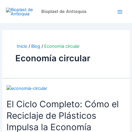
Ir
Main
al
Bioplast de Antioquia
Men
contenido
Inicio
Blog
Economía circular
Economía circular
El
Ciclo
El Ciclo Completo: Cómo el
Completo:
Cómo
Reciclaje de Plásticos
el
Reciclaje
Impulsa la Economía
de